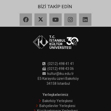
BİZİ TAKİP EDİN
Facebook
X
YouTube
Instagram
LinkedIn
(0212) 498 41 41
(0212) 498 43 06
kultur@iku.edu.tr
E5 Karayolu üzeri Bakırköy
34158 İstanbul
Yerleşkelerimiz
Bakırköy Yerleşkesi
Bahçelievler Yerleşkesi
Küçükçekmece Yerleşkesi